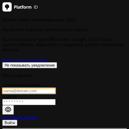
Новый сервис аутентификации 2ГИС
Вы можете войти по своей почте и паролю.
Если вы входили через ВКонтакте, Google, Сбер ID или
другие сервисы, обратитесь в поддержку для восстановления
доступа.
Написать в поддержку
Не показывать уведомление
Вход в аккаунт
Электронная почта
Пароль
Не помню пароль
Войти